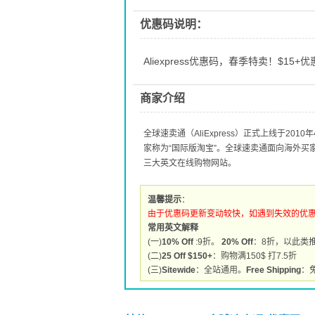
优惠码说明：
Aliexpress优惠码，春季特卖！$15+优
商家介绍
全球速卖通（AliExpress）正式上线于2
家称为“国际版淘宝”。全球速卖通面向海外
三大英文在线购物网站。
温馨提示
：
由于优惠码更新变动较快，如遇到失效的优
常用英文解释
(一)
10% Off
:9折。
20% Off
：8折，以此类
(二)
25 Off $150+
：购物满150$ 打7.5折
(三)
Sitewide
：全站通用。
Free Shipping
：