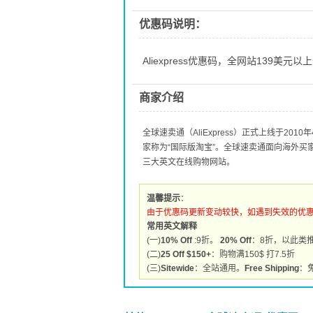
优惠码说明：
Aliexpress优惠码，全网站139美元以
商家介绍
全球速卖通（AliExpress）正式上线于2
家称为“国际版淘宝”。全球速卖通面向海外
三大英文在线购物网站。
温馨提示
：
由于优惠码更新变动较快，如遇到失效的优
常用英文解释
(一)
10% Off
:9折。
20% Off
：8折，以此类
(二)
25 Off $150+
：购物满150$ 打7.5折
(三)
Sitewide
：全站通用。
Free Shipping
：