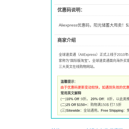
优惠码说明：
Aliexpress优惠码，阳光储蓄大甩卖！$2
商家介绍
全球速卖通（AliExpress）正式上线于2
家称为“国际版淘宝”。全球速卖通面向海外
三大英文在线购物网站。
温馨提示
：
由于优惠码更新变动较快，如遇到失效的优
常用英文解释
(一)
10% Off
:9折。
20% Off
：8折，以此类
(二)
25 Off $150+
：购物满150$ 打7.5折
(三)
Sitewide
：全站通用。
Free Shipping
：