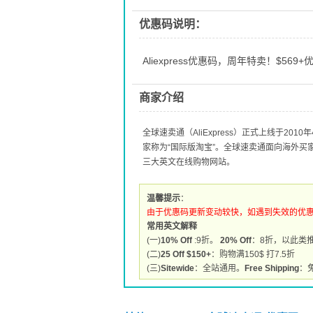
优惠码说明：
Aliexpress优惠码，周年特卖！$569+优
商家介绍
全球速卖通（AliExpress）正式上线于2
家称为“国际版淘宝”。全球速卖通面向海外
三大英文在线购物网站。
温馨提示
：
由于优惠码更新变动较快，如遇到失效的优
常用英文解释
(一)
10% Off
:9折。
20% Off
：8折，以此类
(二)
25 Off $150+
：购物满150$ 打7.5折
(三)
Sitewide
：全站通用。
Free Shipping
：