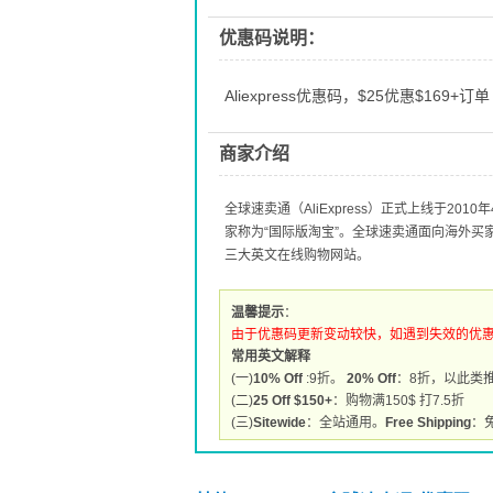
优惠码说明：
Aliexpress优惠码，$25优惠$169+订单
商家介绍
全球速卖通（AliExpress）正式上线于2
家称为“国际版淘宝”。全球速卖通面向海外
三大英文在线购物网站。
温馨提示
：
由于优惠码更新变动较快，如遇到失效的优
常用英文解释
(一)
10% Off
:9折。
20% Off
：8折，以此类
(二)
25 Off $150+
：购物满150$ 打7.5折
(三)
Sitewide
：全站通用。
Free Shipping
：