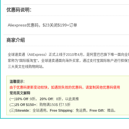
优惠码说明：
Aliexpress优惠码，$23关闭$199+订单
商家介绍
全球速卖通（AliExpress）正式上线于2010年4月，是阿里巴巴旗下唯一
家称为“国际版淘宝”。全球速卖通面向海外买家，通过支付宝国际账户进行担
三大英文在线购物网站。
温馨提示
：
由于优惠码更新变动较快，如遇到失效的优惠码，请复制其他优惠码使用
常用英文解释
(一)
10% Off
:9折。
20% Off
：8折，以此类推
(二)
25 Off $150+
：购物满150$ 打7.5折
(三)
Sitewide
：全站通用。
Free Shipping
：免运费。
Free Gift
：赠品。