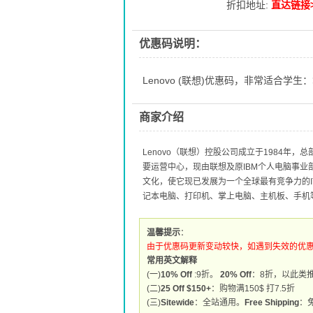
折扣地址:
直达链接>
优惠码说明：
Lenovo (联想)优惠码，非常适合学
商家介绍
Lenovo（联想）控股公司成立于1984年
要运营中心，现由联想及原IBM个人电脑事
文化，使它现已发展为一个全球最有竞争力的I
记本电脑、打印机、掌上电脑、主机板、手机
温馨提示
：
由于优惠码更新变动较快，如遇到失效的优
常用英文解释
(一)
10% Off
:9折。
20% Off
：8折，以此类
(二)
25 Off $150+
：购物满150$ 打7.5折
(三)
Sitewide
：全站通用。
Free Shipping
：