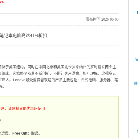
>
发布时间:2026-06-05
生：笔记本电脑高达41%折扣
B
，总部位于美国纽约，同时在中国北京和美国北卡罗来纳州的罗利设立两个主
业部组成。它始终坚持着不断创新、不断让客户满意、相互理解，珍视多元
T巨人。Lenovo最受消费者欢迎的产品主要包括：台式电脑、服务器、笔
微
等。
惠码，请复制其他优惠码使用
推
免运费。
Free Gift
：赠品。