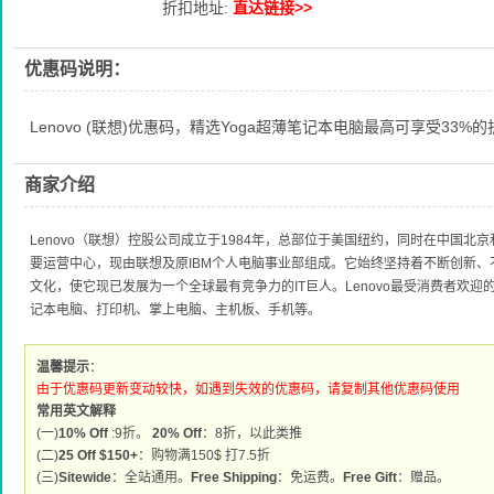
折扣地址:
直达链接>>
优惠码说明：
Lenovo (联想)优惠码，精选Yoga超薄笔记本电脑最高可享受33%的
商家介绍
Lenovo（联想）控股公司成立于1984年，总部位于美国纽约，同时在中国
要运营中心，现由联想及原IBM个人电脑事业部组成。它始终坚持着不断创新
文化，使它现已发展为一个全球最有竞争力的IT巨人。Lenovo最受消费者欢
记本电脑、打印机、掌上电脑、主机板、手机等。
温馨提示
：
由于优惠码更新变动较快，如遇到失效的优惠码，请复制其他优惠码使用
常用英文解释
(一)
10% Off
:9折。
20% Off
：8折，以此类推
(二)
25 Off $150+
：购物满150$ 打7.5折
(三)
Sitewide
：全站通用。
Free Shipping
：免运费。
Free Gift
：赠品。