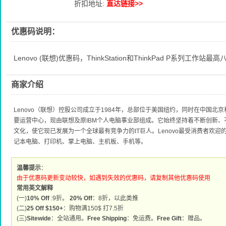
折扣地址:
直达链接>>
优惠码说明：
Lenovo (联想)优惠码，ThinkStation和ThinkPad P系列工作站最
商家介绍
Lenovo（联想）控股公司成立于1984年，总部位于美国纽约，同时在中国
要运营中心，现由联想及原IBM个人电脑事业部组成。它始终坚持着不断创新
文化，使它现已发展为一个全球最有竞争力的IT巨人。Lenovo最受消费者欢
记本电脑、打印机、掌上电脑、主机板、手机等。
温馨提示
：
由于优惠码更新变动较快，如遇到失效的优惠码，请复制其他优惠码使用
常用英文解释
(一)
10% Off
:9折。
20% Off
：8折，以此类推
(二)
25 Off $150+
：购物满150$ 打7.5折
(三)
Sitewide
：全站通用。
Free Shipping
：免运费。
Free Gift
：赠品。