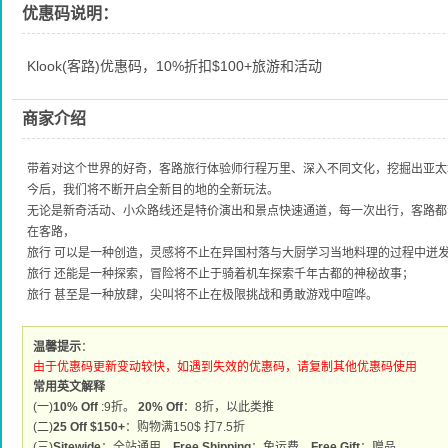
优惠码说明：
Klook(客路)优惠码，10%折扣$100+旅游和活动
商家介绍
带着对这个世界的好奇，客路旅行体验师行程万里、深入不同文化，挖掘出亚
今后，我们将不断开启全新目的地的全新玩法。
无论是新奇活动、小众路线还是特价演出和景点快速通道，每一次出行，客路
在客路，
旅行 可以是一种创造，灵感将不止在异国村落与大厨学习当地料理的过程中迸
旅行 还能是一种探索，冒险将不止于骑着机车探索千年古都的神秘故事；
旅行 甚至是一种放肆，尖叫将不止在极限挑战和勇敢游戏中喧哗。
温馨提示
：
由于优惠码更新变动较快，如遇到失效的优惠码，请复制其他优惠码使用
常用英文解释
(一)
10% Off
:9折。
20% Off
：8折，以此类推
(二)
25 Off $150+
：购物满150$ 打7.5折
(三)
Sitewide
：全站通用。
Free Shipping
：免运费。
Free Gift
：赠品。