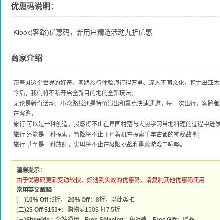
优惠码说明：
Klook(客路)优惠码，新用户精选活动九折优惠
商家介绍
带着对这个世界的好奇，客路旅行体验师行程万里、深入不同文化，挖掘出亚
今后，我们将不断开启全新目的地的全新玩法。
无论是新奇活动、小众路线还是特价演出和景点快速通道，每一次出行，客路
在客路，
旅行 可以是一种创造，灵感将不止在异国村落与大厨学习当地料理的过程中迸
旅行 还能是一种探索，冒险将不止于骑着机车探索千年古都的神秘故事；
旅行 甚至是一种放肆，尖叫将不止在极限挑战和勇敢游戏中喧哗。
温馨提示
：
由于优惠码更新变动较快，如遇到失效的优惠码，请复制其他优惠码使用
常用英文解释
(一)
10% Off
:9折。
20% Off
：8折，以此类推
(二)
25 Off $150+
：购物满150$ 打7.5折
(三)
Sitewide
：全站通用。
Free Shipping
：免运费。
Free Gift
：赠品。