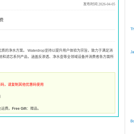
发布时间:2026-04-05
运费
T
供优质的净水方案。 Waterdrop坚持以提升用户体验为宗旨，致力于满足消
J
统和滤芯系列产品，涵盖反渗透、净水壶等全领域设备并消费者各方面所
惠码，请复制其他优惠码使用
推
免运费。
Free Gift
：赠品。
Bo