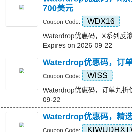
700美元
WDX16
Coupon Code:
Waterdrop优惠码，X系列
Expires on 2026-09-22
Waterdrop优惠码，
WISS
Coupon Code:
Waterdrop优惠码，订单九折优惠 
09-22
Waterdrop优惠码，
KIWUDHX
Coupon Code: