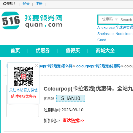
欢迎您！
登录
注册
优惠码
Aliexpress(全球速卖通
晒 单
Sheinside
Nordstrom
Good
首页
优惠券
值得买
商城大全
|
|
|
我要领券网
>
colourpop(卡拉泡泡)怎么样
>
colourpop(卡拉泡泡)优惠码
> co
Colourpop(卡拉泡泡)优惠码，全站
关注本站官方微信
随时领取优惠码
SHAN10
优惠码:
过期时间:2026-09-10
折扣地址:
直达链接>>