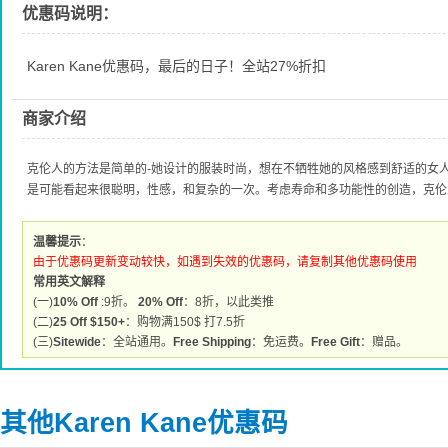
优惠码说明：
Karen Kane优惠码，最后的日子！全站27%折扣
商家介绍
克伦人的方法是简单的-她设计的服装时尚，想在不牺牲她的风格感到舒适的女
是可能看起来很聪明，性感，和复杂的一次。考虑寿命和多功能性的创造，克伦
温馨提示
：
由于优惠码更新变动较快，如遇到失效的优惠码，请复制其他优惠码使用
常用英文解释
(一)
10% Off
:9折。
20% Off
：8折，以此类推
(二)
25 Off $150+
：购物满150$ 打7.5折
(三)
Sitewide
：全站通用。
Free Shipping
：免运费。
Free Gift
：赠品。
其他Karen Kane优惠码