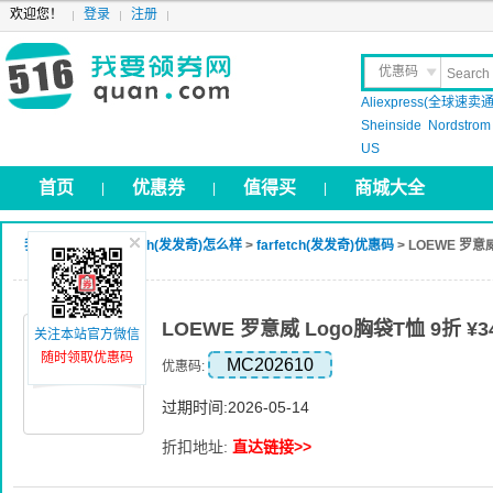
欢迎您！
登录
注册
优惠码
Aliexpress(全球速卖通
晒 单
Sheinside
Nordstrom
US
首页
优惠券
值得买
商城大全
|
|
|
我要领券网
>
farfetch(发发奇)怎么样
>
farfetch(发发奇)优惠码
> LOEWE 罗意威
LOEWE 罗意威 Logo胸袋T恤 9折 ¥34
关注本站官方微信
随时领取优惠码
MC202610
优惠码:
过期时间:2026-05-14
折扣地址:
直达链接>>