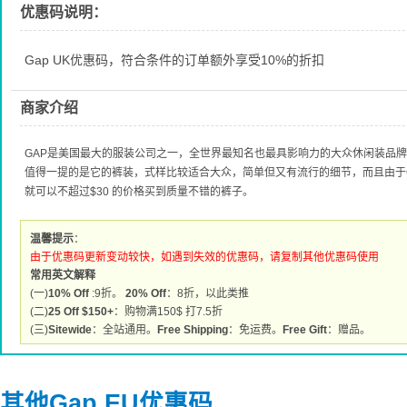
优惠码说明：
Gap UK优惠码，符合条件的订单额外享受10%的折扣
商家介绍
GAP是美国最大的服装公司之一，全世界最知名也最具影响力的大众休闲装品
值得一提的是它的裤装，式样比较适合大众，简单但又有流行的细节，而且由于GAP经
就可以不超过$30 的价格买到质量不错的裤子。
温馨提示
：
由于优惠码更新变动较快，如遇到失效的优惠码，请复制其他优惠码使用
常用英文解释
(一)
10% Off
:9折。
20% Off
：8折，以此类推
(二)
25 Off $150+
：购物满150$ 打7.5折
(三)
Sitewide
：全站通用。
Free Shipping
：免运费。
Free Gift
：赠品。
其他Gap EU优惠码